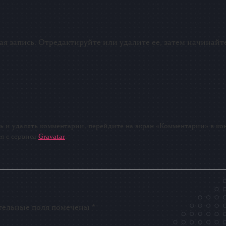
ая запись. Отредактируйте или удалите ее, затем начинайте
ь и удалять комментарии, перейдите на экран «Комментарии» в ко
я с сервиса
Gravatar
.
тельные поля помечены
*