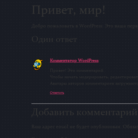
Привет, мир!
Добро пожаловать в WordPress. Это ваша перв
Один ответ
Комментатор WordPress
:
Привет! Это комментарий.
Чтобы начать модерировать, редактироват
Аватары авторов комментариев загружаютс
Ответить
Добавить комментарий
Ваш адрес email не будет опубликован.
Обяза