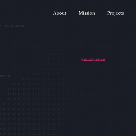
About
Mission
Projects
 создавать!
15.02.2023 в 13:00
нсоли.